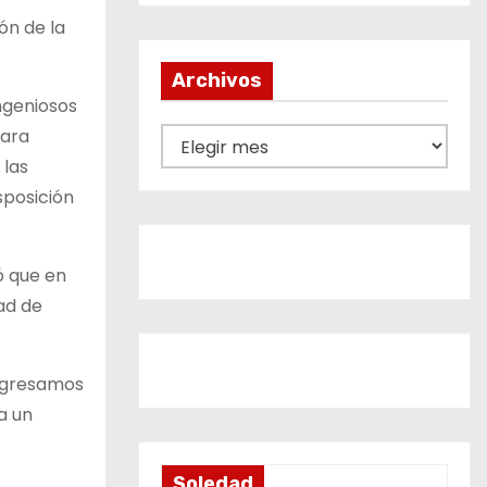
ón de la
Archivos
ngeniosos
para
A
 las
r
sposición
c
h
i
ó que en
v
ad de
o
s
regresamos
a un
Soledad