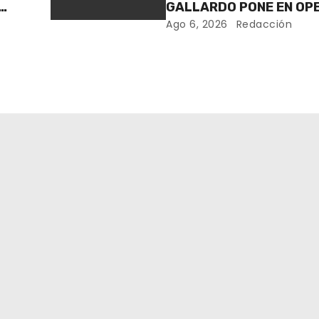
GALLARDO PONE EN OP
LOS PRIMEROS CUATRO
Ago 6, 2026
Redacción
ROBOT