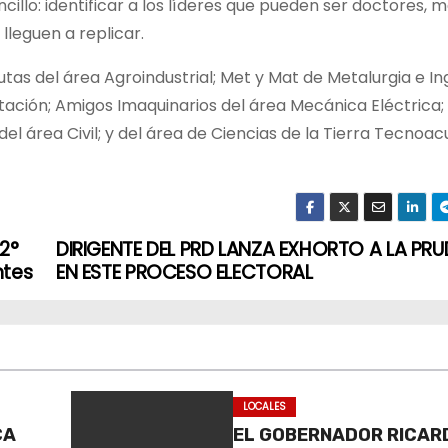
cillo: identificar a los líderes que pueden ser doctores, 
 lleguen a replicar.
as del área Agroindustrial; Met y Mat de Metalurgia e In
tación; Amigos Imaquinarios del área Mecánica Eléctrica;
l área Civil; y del área de Ciencias de la Tierra Tecnoac
2°
DIRIGENTE DEL PRD LANZA EXHORTO A LA PR
ntes
EN ESTE PROCESO ELECTORAL
LOCALES
CA
EL GOBERNADOR RICAR