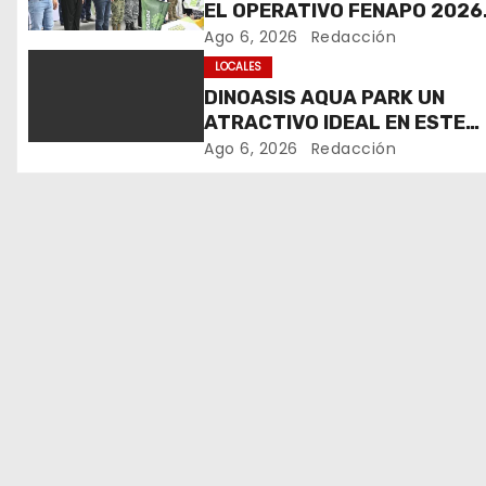
EL OPERATIVO FENAPO 2026
a
PARA GARANTIZAR LA
Ago 6, 2026
Redacción
c
SEGURIDAD DE MÁS DE 9
LOCALES
MILLONES DE VISITANTES
DINOASIS AQUA PARK UN
i
ATRACTIVO IDEAL EN ESTE
VERANO
ó
Ago 6, 2026
Redacción
n
d
e
e
n
t
r