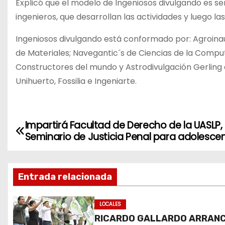
Explicó que el modelo de Ingeniosos divulgando es sen
ingenieros, que desarrollan las actividades y luego las
Ingeniosos divulgando está conformado por: Agroinaut
de Materiales; Navegantic´s de Ciencias de la Compu
Constructores del mundo y Astrodivulgación Gerling de
Unihuerto, Fossilia e Ingeniarte.
Impartirá Facultad de Derecho de la UASLP, 
N
Seminario de Justicia Penal para adolesce
a
v
Entrada relacionada
e
LOCALES
g
RICARDO GALLARDO ARRAN