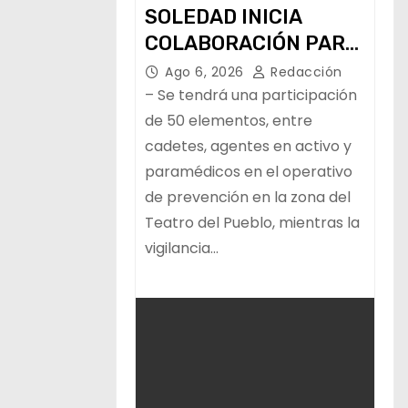
SOLEDAD INICIA
COLABORACIÓN PARA
LA VIGILANCIA Y LA
Ago 6, 2026
Redacción
PAZ DURANTE LA
– Se tendrá una participación
FENAPO
de 50 elementos, entre
cadetes, agentes en activo y
paramédicos en el operativo
de prevención en la zona del
Teatro del Pueblo, mientras la
vigilancia…