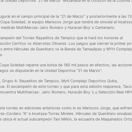
a Unidad Deportiva “21 de Marzo” enclavada en el corazón de la Colonia 
augural en el campo principal de la “21 de Marzo” y posteriormente a las 1
a Copa Soledad, el equipo Mariscos Jorge que tendrá de sinodal al Incatss
se medirán MultiMarcas-Jairo Romero y Huracan Boy´s Centenario.
 Campeón del Torneo Rayaditos de Tampico que le hará los honores al
cción Cerritos vs Abarrotes Olivares. Los juegos que cierran la primer jo
os entre Hércules de Querétaro vs la Banda de Tamaulipas y MYH Complej
o.
 Copa Soledad reparte una bolsa de 180 mil pesos en efectivo, las accione
juegos se disputarán en la Unidad Deportiva “21 de Marzo”.
a, Grupo A: Rayaditos de Tampico, MyH Complejo Deportivo Quita,
ue. El excampeón de este torneo y que para esta edición reaparece, Taco
 encuentra Multímarcas- Jairo Romero, Huracán Boy´s y Selección Real HR
te torneo en ediciones anteriores como lo es Mariscos Jorge, que enfren
res-Cordero “A” e Incatssa-Torres Mireles. Hércules de Querétaro encabez
ubica el actual subcampeón Taxi Millón, la escuadra de Maquinados Ortiz