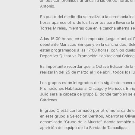
ambos compromisos arrancan a las 09:00 horas en l
Antonio.
En punto del medio día se realizará la ceremonia in
horas aparece otro de los favoritos para llevarse l
Torres Mireles, mientras que en la cancha alterna 
A las 15:00 horas, en el campo uno juega el actual
debutante Mariscos Enrique y en la cancha dos, Sele
están programados a las 17:00 horas, con los duel
Deportivo Quinta vs Promoción Habitacional Chicag
Es importante recordar que la Octava Edición de la
realizarán del 25 de marzo al 1 de abril, todos los 
Los grupos están integrados de la siguiente maner
Promociones Habitacional Chicago y Mariscos Enriq
Julio será la cabeza de grupo B, donde también se
Cárdenas.
El grupo C está conformado por otro monarca de es
en este grupo a Selección Cerritos, Abarrotes Oliva
denominado “Grupo de la Muerte”, donde también se 
aparición del equipo de La Banda de Tamaulipas.