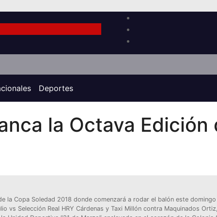
acionales
Deportes
anca la Octava Edición 
 de la Copa Soledad 2018 donde comenzará a rodar el balón este domingo
lio vs Selección Real HRY Cárdenas y Taxi Millón contra Maquinados Ortiz