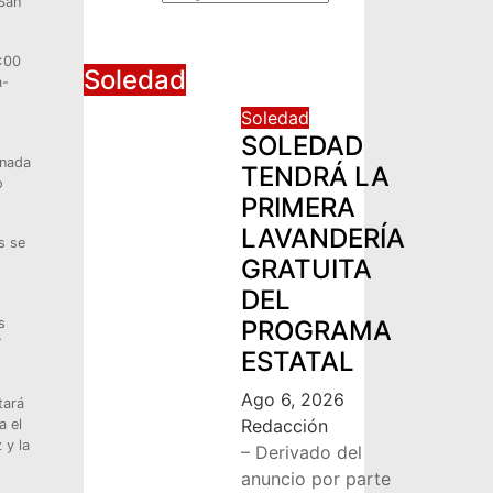
San
3:00
Soledad
a-
Soledad
SOLEDAD
rnada
TENDRÁ LA
o
PRIMERA
LAVANDERÍA
s se
GRATUITA
DEL
s
PROGRAMA
Y
ESTATAL
Ago 6, 2026
tará
Redacción
a el
 y la
– Derivado del
anuncio por parte