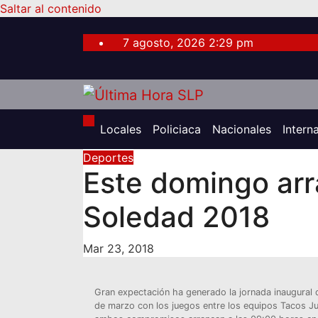
Saltar al contenido
7 agosto, 2026
2:29 pm
Locales
Policiaca
Nacionales
Intern
Deportes
Este domingo arr
Soledad 2018
Mar 23, 2018
Gran expectación ha generado la jornada inaugural
de marzo con los juegos entre los equipos Tacos Ju