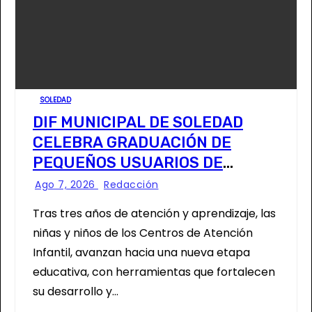
SOLEDAD
DIF MUNICIPAL DE SOLEDAD
CELEBRA GRADUACIÓN DE
PEQUEÑOS USUARIOS DE
ESTANCIAS “CAPULLITOS 1 Y 2”
Ago 7, 2026
Redacción
Tras tres años de atención y aprendizaje, las
niñas y niños de los Centros de Atención
Infantil, avanzan hacia una nueva etapa
educativa, con herramientas que fortalecen
su desarrollo y…