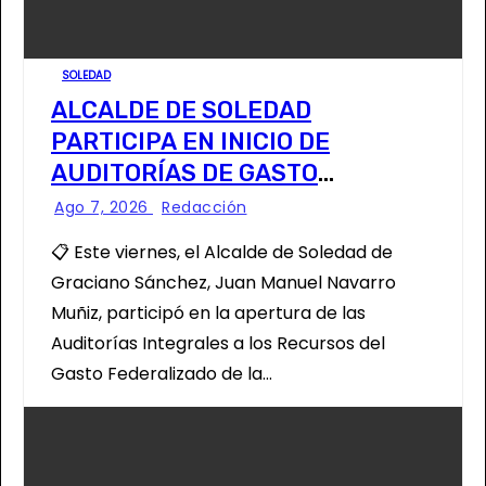
SOLEDAD
ALCALDE DE SOLEDAD
PARTICIPA EN INICIO DE
AUDITORÍAS DE GASTO
FEDERALIZADO 📝
Ago 7, 2026
Redacción
📋 Este viernes, el Alcalde de Soledad de
Graciano Sánchez, Juan Manuel Navarro
Muñiz, participó en la apertura de las
Auditorías Integrales a los Recursos del
Gasto Federalizado de la…