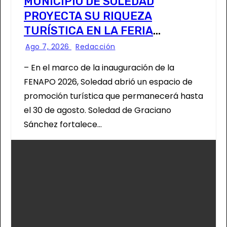
MUNICIPIO DE SOLEDAD
PROYECTA SU RIQUEZA
TURÍSTICA EN LA FERIA
NACIONAL POTOSINA
Ago 7, 2026
Redacción
– En el marco de la inauguración de la
FENAPO 2026, Soledad abrió un espacio de
promoción turística que permanecerá hasta
el 30 de agosto. Soledad de Graciano
Sánchez fortalece…