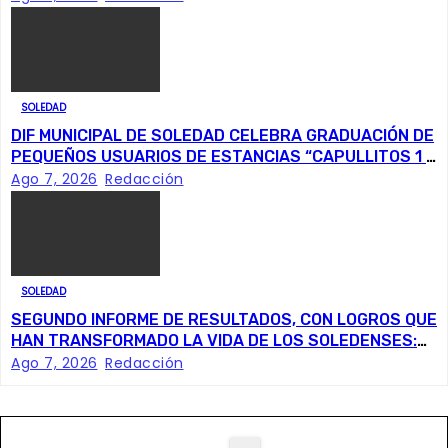
ó
n
SOLEDAD
d
DIF MUNICIPAL DE SOLEDAD CELEBRA GRADUACIÓN DE
e
PEQUEÑOS USUARIOS DE ESTANCIAS “CAPULLITOS 1 Y
2”
Ago 7, 2026
Redacción
e
n
t
SOLEDAD
SEGUNDO INFORME DE RESULTADOS, CON LOGROS QUE
r
HAN TRANSFORMADO LA VIDA DE LOS SOLEDENSES:
JUAN MANUEL NAVARRO
Ago 7, 2026
Redacción
a
d