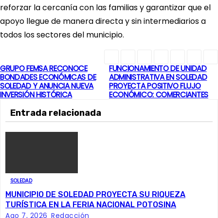
reforzar la cercanía con las familias y garantizar que el
apoyo llegue de manera directa y sin intermediarios a
todos los sectores del municipio.
GRUPO FEMSA RECONOCE
FUNCIONAMIENTO DE UNIDAD
N
BONDADES ECONÓMICAS DE
ADMINISTRATIVA EN SOLEDAD
SOLEDAD Y ANUNCIA NUEVA
PROYECTA POSITIVO FLUJO
a
INVERSIÓN HISTÓRICA
ECONÓMICO: COMERCIANTES
v
Entrada relacionada
e
g
a
SOLEDAD
c
MUNICIPIO DE SOLEDAD PROYECTA SU RIQUEZA
TURÍSTICA EN LA FERIA NACIONAL POTOSINA
i
Ago 7, 2026
Redacción