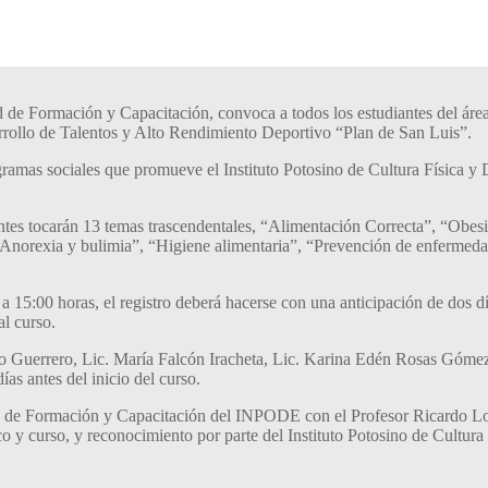
d de Formación y Capacitación, convoca a todos los estudiantes del área
arrollo de Talentos y Alto Rendimiento Deportivo “Plan de San Luis”.
gramas sociales que promueve el Instituto Potosino de Cultura Física y
entes
tocarán
13 temas
trascendentales
, “Alimentación Correcta”
, “Obes
 “Anorexia y bulimia”, “Higiene alimentaria”, “Prevención de enfermedad
 a 15:00 horas
, el registro deberá hacerse con una anticipación de dos 
al curso.
ano Guerrero, Lic. María Falcón Iracheta, Lic. Karina Edén Rosas Gómez
ías antes del inicio del curso.
idad de Formación y Capacitación del INPODE
con el Profesor Ricardo L
tico y curso, y reconocimiento por parte del Instituto Potosino de Cultur