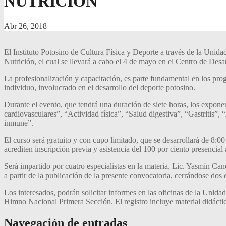
NUTRICIÓN
Abr 26, 2018
El Instituto Potosino de Cultura Física y Deporte a través de la Unida
Nutrición, el cual se llevará a cabo el 4 de mayo en el Centro de Des
La profesionalización y capacitación, es parte fundamental en los pro
individuo,
involucrado en el
desarrollo del deporte potosino.
Durante el evento
,
que tendrá una duración de siete horas, los expon
cardiovasculares”, “Actividad física”, “Salud digestiva”, “Gastritis”,
inmune”.
El curso será gratuito y con cupo limitado,
que se desarrollará de 8:00
acrediten inscripción previa y asistencia del 100 por ciento presencial 
Será impartido por cuatro especialistas en la materia, Lic. Yasmín C
a partir de la publicación de la presente convocatoria, cerrándose dos d
Los interesados, podrán solicitar informes en las oficinas de la Un
Himno Nacional Primera Sección
. El registro incluye material didác
Navegación de entradas