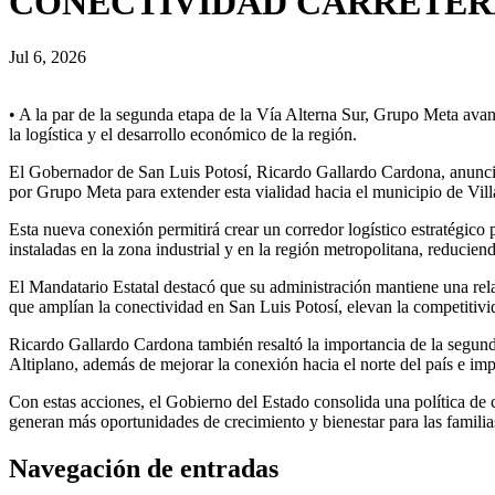
CONECTIVIDAD CARRETE
Jul 6, 2026
• A la par de la segunda etapa de la Vía Alterna Sur, Grupo Meta avan
la logística y el desarrollo económico de la región.
El Gobernador de San Luis Potosí, Ricardo Gallardo Cardona, anunció 
por Grupo Meta para extender esta vialidad hacia el municipio de Vill
Esta nueva conexión permitirá crear un corredor logístico estratégico p
instaladas en la zona industrial y en la región metropolitana, reduci
El Mandatario Estatal destacó que su administración mantiene una relac
que amplían la conectividad en San Luis Potosí, elevan la competitivi
Ricardo Gallardo Cardona también resaltó la importancia de la segunda 
Altiplano, además de mejorar la conexión hacia el norte del país e imp
Con estas acciones, el Gobierno del Estado consolida una política de c
generan más oportunidades de crecimiento y bienestar para las familia
Navegación de entradas