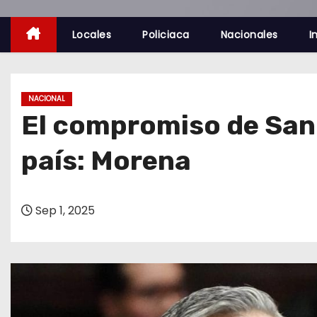
o
Locales
Policiaca
Nacionales
I
NACIONAL
El compromiso de San
país: Morena
Sep 1, 2025