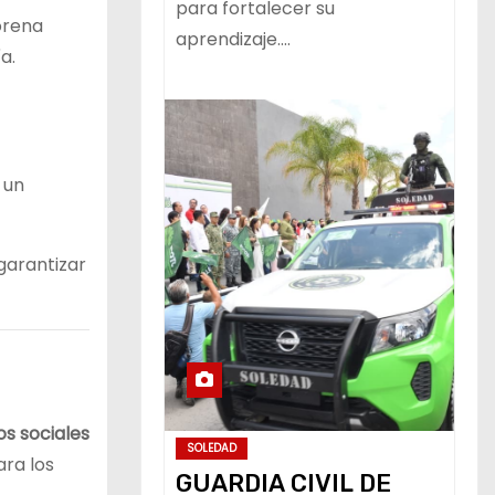
para fortalecer su
Morena
aprendizaje.…
a.
n un
garantizar
os sociales
SOLEDAD
ara los
GUARDIA CIVIL DE