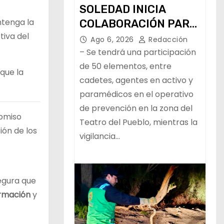
SOLEDAD INICIA
ntenga la
COLABORACIÓN PARA
tiva del
LA VIGILANCIA Y LA
Ago 6, 2026
Redacción
PAZ DURANTE LA
– Se tendrá una participación
FENAPO
de 50 elementos, entre
que la
cadetes, agentes en activo y
paramédicos en el operativo
de prevención en la zona del
omiso
Teatro del Pueblo, mientras la
ión de los
vigilancia…
egura que
rmación
y