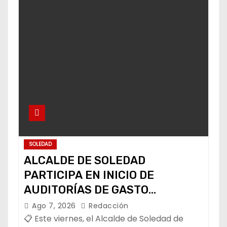
SOLEDAD
ALCALDE DE SOLEDAD
PARTICIPA EN INICIO DE
AUDITORÍAS DE GASTO
FEDERALIZADO 📝
Ago 7, 2026
Redacción
📋 Este viernes, el Alcalde de Soledad de