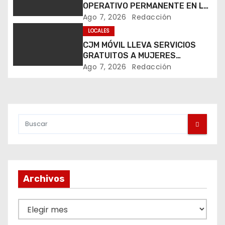
OPERATIVO PERMANENTE EN LA
ó
FENAPO 2026
Ago 7, 2026
Redacción
LOCALES
n
CJM MÓVIL LLEVA SERVICIOS
d
GRATUITOS A MUJERES
DURANTE LA FENAPO 2026
Ago 7, 2026
Redacción
e
e
n
t
r
Archivos
a
d
A
r