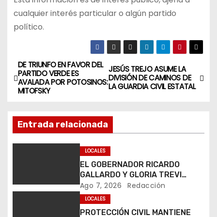
cualquier interés particular o algún partido
político.
DE TRIUNFO EN FAVOR DEL
N
JESÚS TREJO ASUME LA
PARTIDO VERDE ES
DIVISIÓN DE CAMINOS DE
AVALADA POR POTOSINOS:
a
LA GUARDIA CIVIL ESTATAL
MITOFSKY
v
Entrada relacionada
e
g
LOCALES
EL GOBERNADOR RICARDO
a
GALLARDO Y GLORIA TREVI
LLEVAN ESPERANZA A LA PILA
Ago 7, 2026
Redacción
c
LOCALES
i
PROTECCIÓN CIVIL MANTIENE