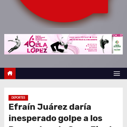
o
DEPORTES
Efraín Juárez daría
inesperado golpe a los