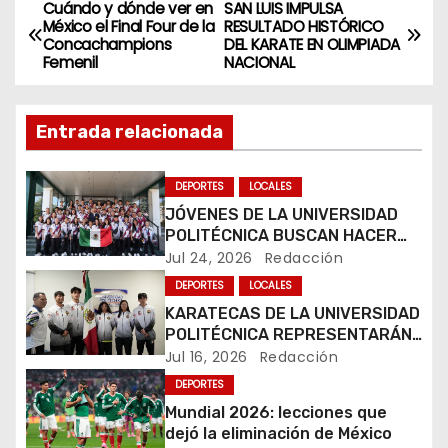
Cuándo y dónde ver en
SAN LUIS IMPULSA
N
México el Final Four de la
RESULTADO HISTÓRICO
Concachampions
DEL KARATE EN OLIMPIADA
a
Femenil
NACIONAL
v
Entrada relacionada
e
g
DEPORTES
LOCALES
JÓVENES DE LA UNIVERSIDAD
a
POLITÉCNICA BUSCAN HACER
HISTORIA EN MUNDIAL DE
Jul 24, 2026
Redacción
c
KARATE
DEPORTES
LOCALES
i
KARATECAS DE LA UNIVERSIDAD
POLITÉCNICA REPRESENTARÁN
ó
A MÉXICO EN RUMANÍA
Jul 16, 2026
Redacción
DEPORTES
n
Mundial 2026: lecciones que
d
dejó la eliminación de México