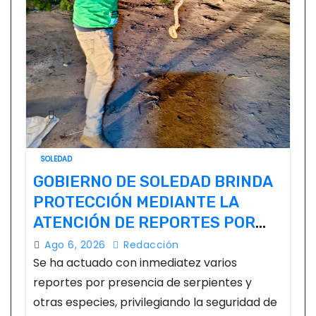
SOLEDAD
GOBIERNO DE SOLEDAD BRINDA
PROTECCIÓN MEDIANTE LA
ATENCIÓN DE REPORTES POR
FAUNA SILVESTRE
Ago 6, 2026
Redacción
Se ha actuado con inmediatez varios
reportes por presencia de serpientes y
otras especies, privilegiando la seguridad de