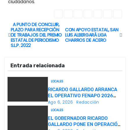
ciudadanos.
A PUNTO DE CONCLUIR,
N
PLAZO PARA RECEPCIÓN
CON APOYO ESTATAL, SAN
DE TRABAJOS DEL PREMIO
LUIS ALBERGARÁ LIGA
a
ESTATAL DE PERIODISMO
CHARROS DE ACERO
S.L.P. 2022
v
e
Entrada relacionada
g
LOCALES
a
RICARDO GALLARDO ARRANCA
EL OPERATIVO FENAPO 2026
c
PARA GARANTIZAR LA
Ago 6, 2026
Redacción
SEGURIDAD DE MÁS DE 9
i
LOCALES
MILLONES DE VISITANTES
EL GOBERNADOR RICARDO
ó
GALLARDO PONE EN OPERACIÓN