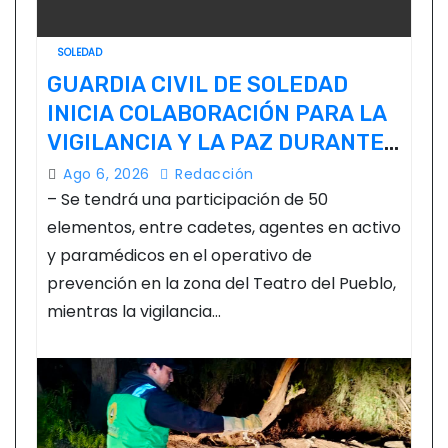
SOLEDAD
GUARDIA CIVIL DE SOLEDAD
INICIA COLABORACIÓN PARA LA
VIGILANCIA Y LA PAZ DURANTE
LA FENAPO
Ago 6, 2026
Redacción
– Se tendrá una participación de 50
elementos, entre cadetes, agentes en activo
y paramédicos en el operativo de
prevención en la zona del Teatro del Pueblo,
mientras la vigilancia…