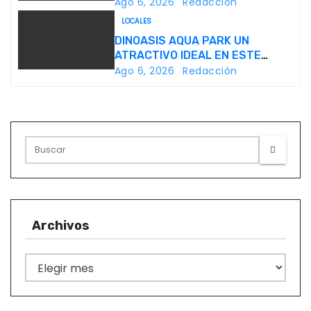
LOS PRIMEROS CUATRO PERROS
Ago 6, 2026
Redacción
n
ROBOT
LOCALES
DINOASIS AQUA PARK UN
d
ATRACTIVO IDEAL EN ESTE
VERANO
e
Ago 6, 2026
Redacción
e
n
t
r
a
Archivos
d
A
a
r
c
s