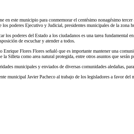
e en este municipio para conmemorar el centésimo nonagésimo tercer an
 los poderes Ejecutivo y Judicial, presidentes municipales de la zona hu
car los poderes del Estado a los ciudadanos es una tarea fundamental e
sposición de escuchar y atender a todos.
o Enrique Flores Flores señaló que es importante mantener una comunic
e la Silleta como area natural protegida, entre otros asuntos que serán 
oridades municipales y enviados de diversas comunidades aledañas, par
te municipal Javier Pacheco al trabajo de los legisladores a favor del m