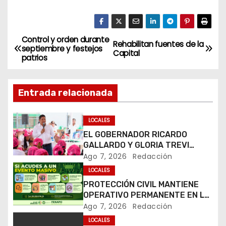
Control y orden durante
N
Rehabilitan fuentes de la
septiembre y festejos
Capital
patrios
a
v
Entrada relacionada
e
LOCALES
g
EL GOBERNADOR RICARDO
GALLARDO Y GLORIA TREVI
a
LLEVAN ESPERANZA A LA PILA
Ago 7, 2026
Redacción
c
LOCALES
PROTECCIÓN CIVIL MANTIENE
i
OPERATIVO PERMANENTE EN LA
FENAPO 2026
Ago 7, 2026
Redacción
ó
LOCALES