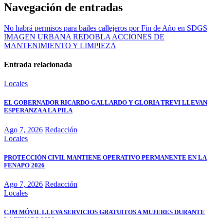
Navegación de entradas
No habrá permisos para bailes callejeros por Fin de Año en SDGS
IMAGEN URBANA REDOBLA ACCIONES DE
MANTENIMIENTO Y LIMPIEZA
Entrada relacionada
Locales
EL GOBERNADOR RICARDO GALLARDO Y GLORIA TREVI LLEVAN
ESPERANZA A LA PILA
Ago 7, 2026
Redacción
Locales
PROTECCIÓN CIVIL MANTIENE OPERATIVO PERMANENTE EN LA
FENAPO 2026
Ago 7, 2026
Redacción
Locales
CJM MÓVIL LLEVA SERVICIOS GRATUITOS A MUJERES DURANTE