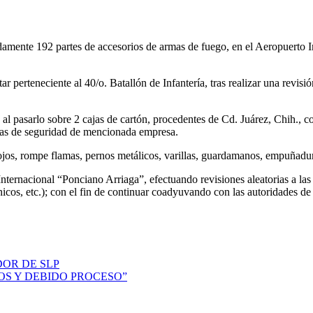
damente 192 partes de accesorios de armas de fuego, en el Aeropuerto 
r perteneciente al 40/o. Batallón de Infantería, tras realizar una revis
al pasarlo sobre 2 cajas de cartón, procedentes de Cd. Juárez, Chih., 
cinas de seguridad de mencionada empresa.
rrojos, rompe flamas, pernos metálicos, varillas, guardamanos, empuñadur
ternacional “Ponciano Arriaga”, efectuando revisiones aleatorias a las 
nicos, etc.); con el fin de continuar coadyuvando con las autoridades de 
OR DE SLP
OS Y DEBIDO PROCESO”