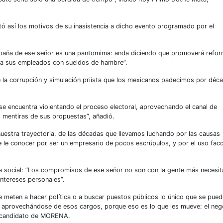
tó así los motivos de su inasistencia a dicho evento programado por el
paña de ese señor es una pantomima: anda diciendo que promoverá refo
e a sus empleados con sueldos de hambre”.
e la corrupción y simulación priista que los mexicanos padecimos por déca
e encuentra violentando el proceso electoral, aprovechando el canal de
s mentiras de sus propuestas”, añadió.
estra trayectoria, de las décadas que llevamos luchando por las causas
 le conocer por ser un empresario de pocos escrúpulos, y por el uso fac
ia social: “Los compromisos de ese señor no son con la gente más necesi
intereses personales”.
meten a hacer política o a buscar puestos públicos lo único que se pued
, aprovechándose de esos cargos, porque eso es lo que les mueve: el neg
 el candidato de MORENA.