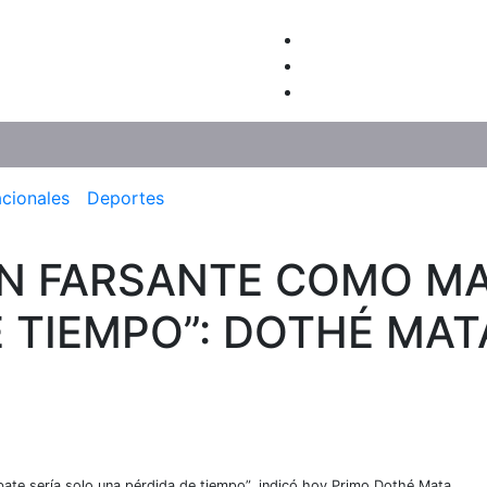
acionales
Deportes
UN FARSANTE COMO M
 TIEMPO”: DOTHÉ MAT
bate sería solo una pérdida de tiempo”, indicó hoy Primo Dothé Mata,