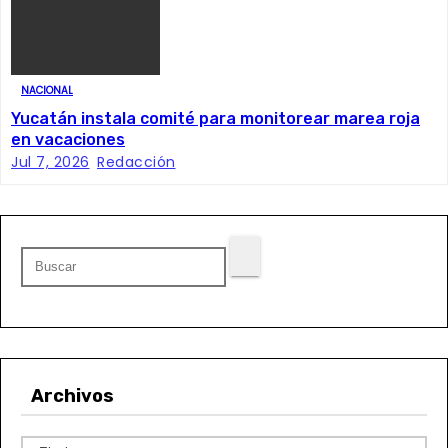
n
t
NACIONAL
r
Yucatán instala comité para monitorear marea roja
en vacaciones
a
Jul 7, 2026
Redacción
d
a
s
Archivos