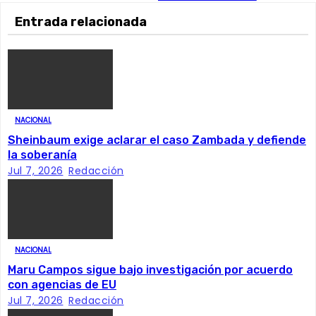
v
Entrada relacionada
e
g
a
NACIONAL
c
Sheinbaum exige aclarar el caso Zambada y defiende
i
la soberanía
Jul 7, 2026
Redacción
ó
n
d
NACIONAL
Maru Campos sigue bajo investigación por acuerdo
e
con agencias de EU
Jul 7, 2026
Redacción
e