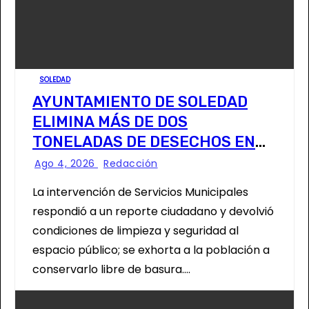
SOLEDAD
AYUNTAMIENTO DE SOLEDAD
ELIMINA MÁS DE DOS
TONELADAS DE DESECHOS EN
ÁREA VERDE DE COL. HOGARES
Ago 4, 2026
Redacción
OBREROS
La intervención de Servicios Municipales
respondió a un reporte ciudadano y devolvió
condiciones de limpieza y seguridad al
espacio público; se exhorta a la población a
conservarlo libre de basura.…