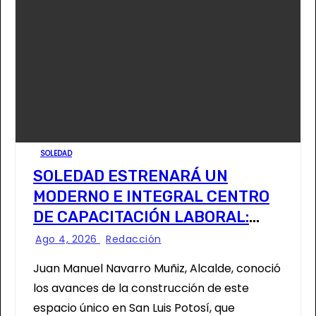
SOLEDAD
SOLEDAD ESTRENARÁ UN
MODERNO E INTEGRAL CENTRO
DE CAPACITACIÓN LABORAL:
ALCALDE
Ago 4, 2026
Redacción
Juan Manuel Navarro Muñiz, Alcalde, conoció
los avances de la construcción de este
espacio único en San Luis Potosí, que