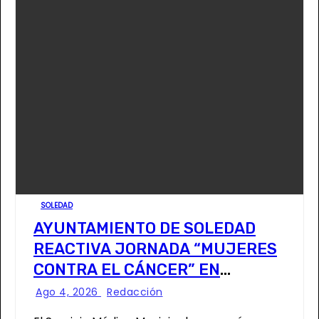
SOLEDAD
AYUNTAMIENTO DE SOLEDAD
REACTIVA JORNADA “MUJERES
CONTRA EL CÁNCER” EN
COLONIAS
Ago 4, 2026
Redacción