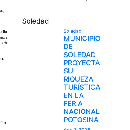
os,
Soledad
Soledad
illa
MUNICIPIO
áneos
ón de
DE
SOLEDAD
Km,
PROYECTA
SU
RIQUEZA
TURÍSTICA
EN LA
FERIA
NACIONAL
POTOSINA
00 a
Ago 7, 2026