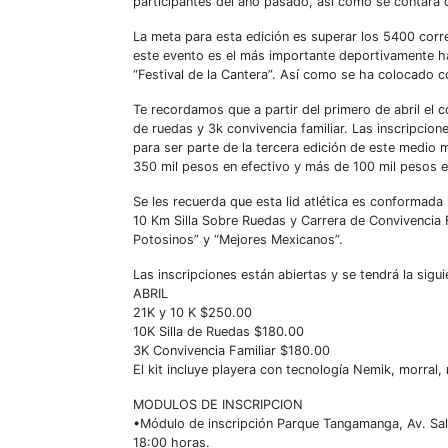
participantes del año pasado, así como se contará 
La meta para esta edición es superar los 5400 corre
este evento es el más importante deportivamente ha
“Festival de la Cantera”. Así como se ha colocado c
Te recordamos que a partir del primero de abril el c
de ruedas y 3k convivencia familiar. Las inscripcio
para ser parte de la tercera edición de este medio
350 mil pesos en efectivo y más de 100 mil pesos en
Se les recuerda que esta lid atlética es conformada
10 Km Silla Sobre Ruedas y Carrera de Convivencia 
Potosinos” y “Mejores Mexicanos”.
Las inscripciones están abiertas y se tendrá la sigu
ABRIL
21K y 10 K $250.00
10K Silla de Ruedas $180.00
3K Convivencia Familiar $180.00
El kit incluye playera con tecnología Nemik, morral, 
MODULOS DE INSCRIPCION
•​Módulo de inscripción Parque Tangamanga, Av. S
18:00 horas.