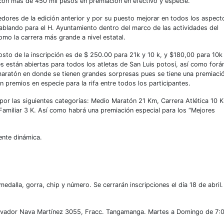
con más de 450 mil pesos en premiación en efectivo y especie.
dores de la edición anterior y por su puesto mejorar en todos los aspect
blando para el H. Ayuntamiento dentro del marco de las actividades del
omo la carrera más grande a nivel estatal.
osto de la inscripción es de $ 250.00 para 21k y 10 k, y $180,00 para 10k s
nes están abiertas para todos los atletas de San Luis potosí, así como for
 maratón en donde se tienen grandes sorpresas pues se tiene una premiaci
 premios en especie para la rifa entre todos los participantes.
 por las siguientes categorías: Medio Maratón 21 Km, Carrera Atlética 10 
Familiar 3 K. Así como habrá una premiación especial para los “Mejores
iente dinámica.
medalla, gorra, chip y número. Se cerrarán inscripciones el día 18 de abril.
alvador Nava Martínez 3055, Fracc. Tangamanga. Martes a Domingo de 7: