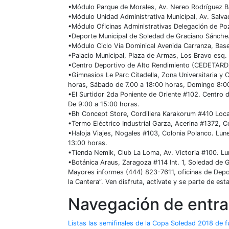
•​Módulo Parque de Morales, Av. Nereo Rodríguez B
•​Módulo Unidad Administrativa Municipal, Av. Salv
•​Módulo Oficinas Administrativas Delegación de Poz
•​Deporte Municipal de Soledad de Graciano Sánche
•​Módulo Ciclo Vía Dominical Avenida Carranza, Bas
•​Palacio Municipal, Plaza de Armas, Los Bravo esq.
•​Centro Deportivo de Alto Rendimiento (CEDETARD)
•​Gimnasios Le Parc Citadella, Zona Universitaria y
horas, Sábado de 7.00 a 18:00 horas, Domingo 8:00
•​El Surtidor 2da Poniente de Oriente #102. Centr
De 9:00 a 15:00 horas.
•​Bh Concept Store, Cordillera Karakorum #410 Loca
•​Termo Eléctrico Industrial Garza, Acerina #1372, 
•​Haloja Viajes, Nogales #103, Colonia Polanco. Lun
13:00 horas.
•​Tienda Nemik, Club La Loma, Av. Victoria #100. Lu
•​Botánica Araus, Zaragoza #114 Int. 1, Soledad de
Mayores informes (444) 823-7611, oficinas de Depo
la Cantera”. Ven disfruta, actívate y se parte de est
Navegación de entr
Listas las semifinales de la Copa Soledad 2018 de f