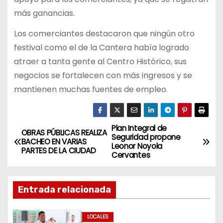
más ganancias.
Los comerciantes destacaron que ningún otro
festival como el de la Cantera había logrado
atraer a tanta gente al Centro Histórico, sus
negocios se fortalecen con más ingresos y se
mantienen muchas fuentes de empleo.
Plan Integral de
N
OBRAS PÚBLICAS REALIZA
Seguridad propone
BACHEO EN VARIAS
Leonor Noyola
a
PARTES DE LA CIUDAD
Cervantes
v
Entrada relacionada
e
g
LOCALES