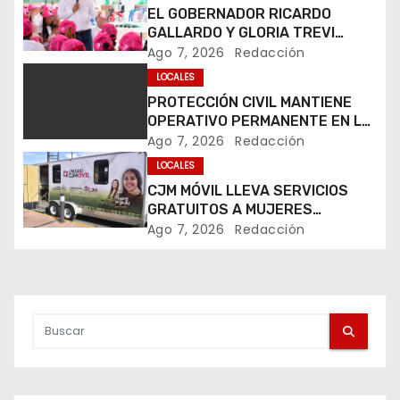
EL GOBERNADOR RICARDO
a
GALLARDO Y GLORIA TREVI
LLEVAN ESPERANZA A LA PILA
Ago 7, 2026
Redacción
c
LOCALES
i
PROTECCIÓN CIVIL MANTIENE
OPERATIVO PERMANENTE EN LA
ó
FENAPO 2026
Ago 7, 2026
Redacción
LOCALES
n
CJM MÓVIL LLEVA SERVICIOS
d
GRATUITOS A MUJERES
DURANTE LA FENAPO 2026
Ago 7, 2026
Redacción
e
e
n
t