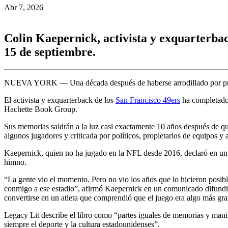
Abr 7, 2026
Colin Kaepernick, activista y exquarterbac
15 de septiembre.
NUEVA YORK — Una década después de haberse arrodillado por pri
El activista y exquarterback de los
San Francisco 49ers
ha completado “
Hachette Book Group.
Sus memorias saldrán a la luz casi exactamente 10 años después de que 
algunos jugadores y criticada por políticos, propietarios de equipos 
Kaepernick, quien no ha jugado en la NFL desde 2016, declaró en un c
himno.
“La gente vio el momento. Pero no vio los años que lo hicieron posible
conmigo a ese estadio”, afirmó Kaepernick en un comunicado difundid
convertirse en un atleta que comprendió que el juego era algo más gr
Legacy Lit describe el libro como “partes iguales de memorias y manif
siempre el deporte y la cultura estadounidenses”.