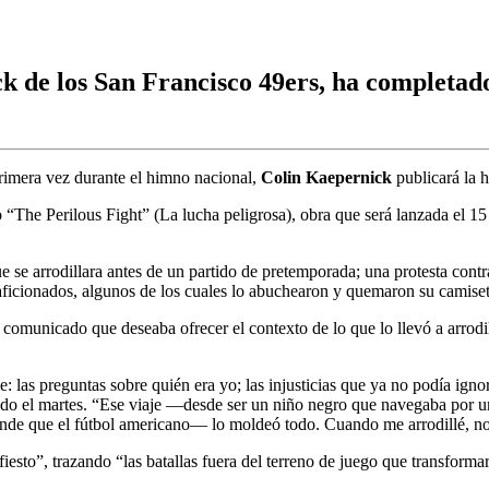
k de los San Francisco 49ers, ha completado 
mera vez durante el himno nacional,
Colin Kaepernick
publicará la h
The Perilous Fight” (La lucha peligrosa), obra que será lanzada el 15 d
se arrodillara antes de un partido de pretemporada; una protesta contra
y aficionados, algunos de los cuales lo abuchearon y quemaron su camiset
omunicado que deseaba ofrecer el contexto de lo que lo llevó a arrodi
: las preguntas sobre quién era yo; las injusticias que ya no podía ign
o el martes. “Ese viaje —desde ser un niño negro que navegaba por una
ande que el fútbol americano— lo moldeó todo. Cuando me arrodillé, no
iesto”, trazando “las batallas fuera del terreno de juego que transfor