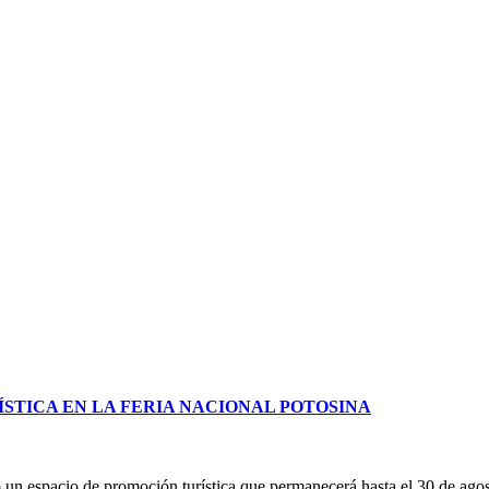
STICA EN LA FERIA NACIONAL POTOSINA
un espacio de promoción turística que permanecerá hasta el 30 de ag