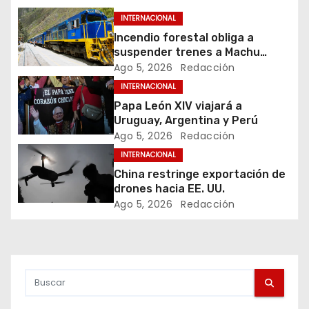
e
INTERNACIONAL
g
Incendio forestal obliga a
suspender trenes a Machu
a
Picchu
Ago 5, 2026
Redacción
c
INTERNACIONAL
Papa León XIV viajará a
i
Uruguay, Argentina y Perú
Ago 5, 2026
Redacción
ó
INTERNACIONAL
n
China restringe exportación de
drones hacia EE. UU.
d
Ago 5, 2026
Redacción
e
e
n