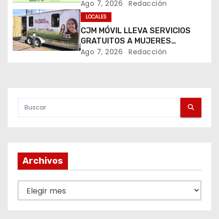
ó
FENAPO 2026
Ago 7, 2026
Redacción
LOCALES
n
CJM MÓVIL LLEVA SERVICIOS
d
GRATUITOS A MUJERES
DURANTE LA FENAPO 2026
Ago 7, 2026
Redacción
e
e
n
t
r
Archivos
a
d
A
r
a
c