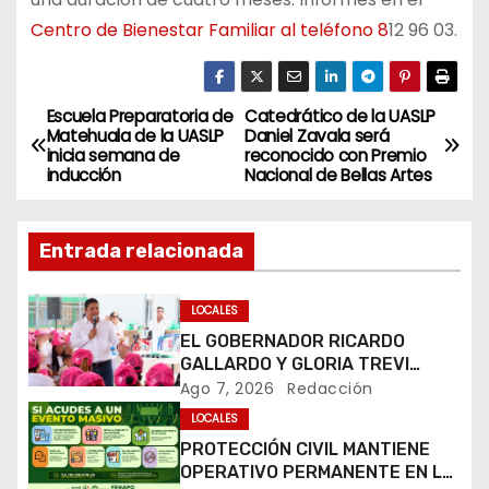
Centro de Bienestar Familiar al teléfono 8
12 96 03.
Escuela Preparatoria de
Catedrático de la UASLP
N
Matehuala de la UASLP
Daniel Zavala será
inicia semana de
reconocido con Premio
a
inducción
Nacional de Bellas Artes
v
Entrada relacionada
e
g
LOCALES
EL GOBERNADOR RICARDO
a
GALLARDO Y GLORIA TREVI
LLEVAN ESPERANZA A LA PILA
Ago 7, 2026
Redacción
c
LOCALES
i
PROTECCIÓN CIVIL MANTIENE
OPERATIVO PERMANENTE EN LA