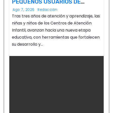
PEQUEÑOS USUARIOS DE
ESTANCIAS “CAPULLITOS 1 Y 2”
Ago 7, 2026
Redacción
Tras tres años de atención y aprendizaje, las
niñas y niños de los Centros de Atención
Infantil, avanzan hacia una nueva etapa
educativa, con herramientas que fortalecen
su desarrollo y…