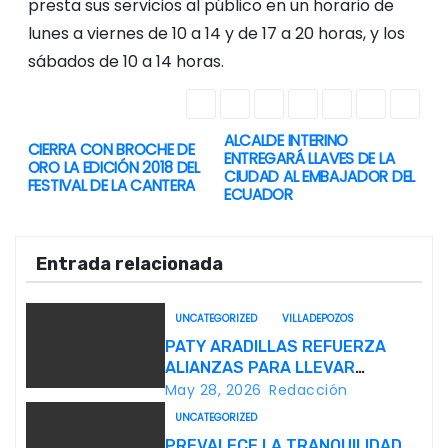
presta sus servicios al público en un horario de
lunes a viernes de 10 a 14 y de 17 a 20 horas, y los
sábados de 10 a 14 horas.
ALCALDE INTERINO
N
CIERRA CON BROCHE DE
ENTREGARÁ LLAVES DE LA
ORO LA EDICIÓN 2018 DEL
CIUDAD AL EMBAJADOR DEL
a
FESTIVAL DE LA CANTERA
ECUADOR
v
Entrada relacionada
e
g
UNCATEGORIZED
VILLADEPOZOS
PATY ARADILLAS REFUERZA
a
ALIANZAS PARA LLEVAR
CULTURA A TODO VILLA DE
May 28, 2026
Redacción
c
POZOS
UNCATEGORIZED
i
PREVALECE LA TRANQUILIDAD