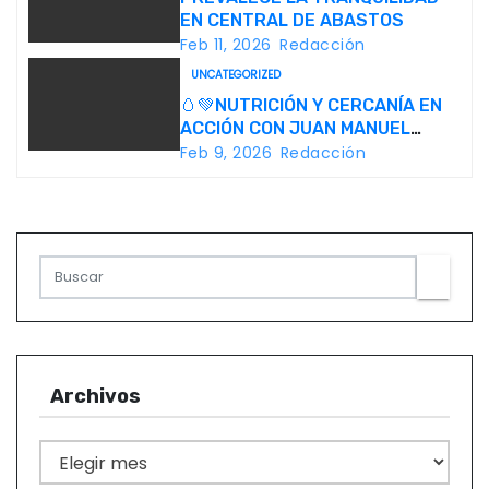
EN CENTRAL DE ABASTOS
ó
Feb 11, 2026
Redacción
UNCATEGORIZED
n
🥚💚NUTRICIÓN Y CERCANÍA EN
d
ACCIÓN CON JUAN MANUEL
NAVARRO
Feb 9, 2026
Redacción
e
e
n
t
r
Archivos
a
d
A
r