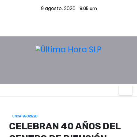
S
9 agosto, 2026
8:05 am
a
l
t
a
r
a
l
c
o
n
t
e
n
UNCATEGORIZED
i
CELEBRAN 40 AÑOS DEL
d