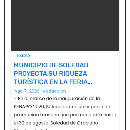
SOLEDAD
MUNICIPIO DE SOLEDAD
PROYECTA SU RIQUEZA
TURÍSTICA EN LA FERIA
NACIONAL POTOSINA
Ago 7, 2026
Redacción
– En el marco de la inauguración de la
FENAPO 2026, Soledad abrió un espacio de
promoción turística que permanecerá hasta
el 30 de agosto. Soledad de Graciano