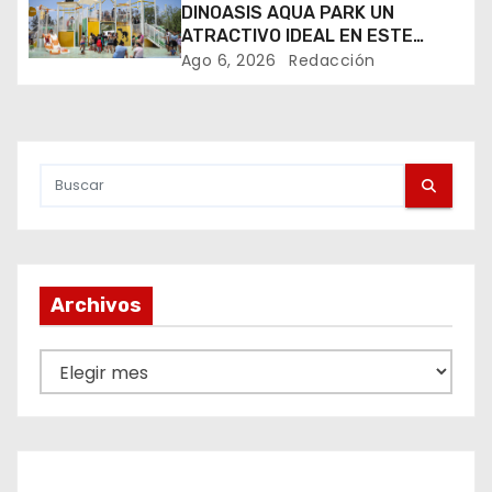
DINOASIS AQUA PARK UN
d
ATRACTIVO IDEAL EN ESTE
VERANO
e
Ago 6, 2026
Redacción
e
n
t
r
a
Archivos
d
A
a
r
c
s
h
i