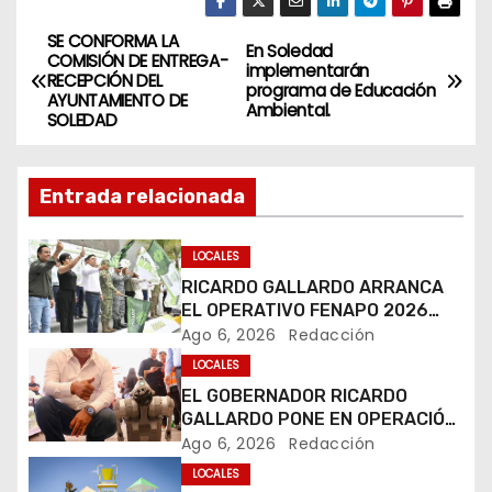
SE CONFORMA LA
N
En Soledad
COMISIÓN DE ENTREGA-
implementarán
RECEPCIÓN DEL
a
programa de Educación
AYUNTAMIENTO DE
Ambiental.
SOLEDAD
v
e
Entrada relacionada
g
LOCALES
a
RICARDO GALLARDO ARRANCA
EL OPERATIVO FENAPO 2026
c
PARA GARANTIZAR LA
Ago 6, 2026
Redacción
SEGURIDAD DE MÁS DE 9
i
LOCALES
MILLONES DE VISITANTES
EL GOBERNADOR RICARDO
ó
GALLARDO PONE EN OPERACIÓN
LOS PRIMEROS CUATRO PERROS
Ago 6, 2026
Redacción
n
ROBOT
LOCALES