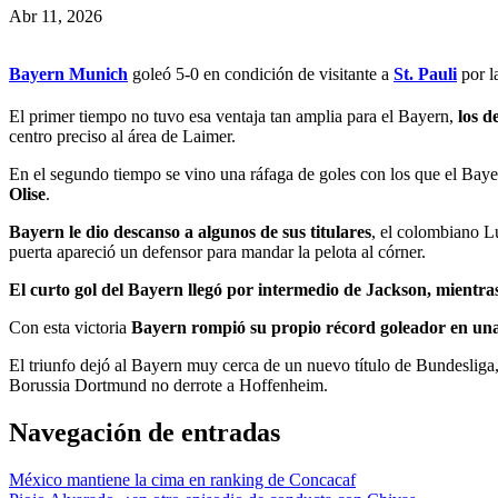
Abr 11, 2026
Bayern Munich
goleó 5-0 en condición de visitante a
St. Pauli
por l
El primer tiempo no tuvo esa ventaja tan amplia para el Bayern,
los d
centro preciso al área de Laimer.
En el segundo tiempo se vino una ráfaga de goles con los que el Baye
Olise
.
Bayern le dio descanso a algunos de sus titulares
, el colombiano L
puerta apareció un defensor para mandar la pelota al córner.
El curto gol del Bayern llegó por intermedio de Jackson, mientras
Con esta victoria
Bayern rompió su propio récord goleador en una
El triunfo dejó al Bayern muy cerca de un nuevo título de Bundesli
Borussia Dortmund no derrote a Hoffenheim.
Navegación de entradas
México mantiene la cima en ranking de Concacaf