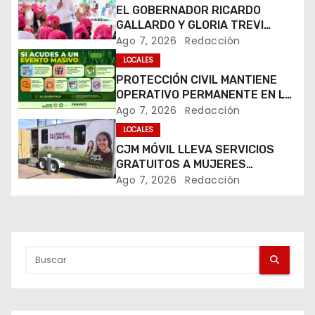
g
EL GOBERNADOR RICARDO
GALLARDO Y GLORIA TREVI
a
LLEVAN ESPERANZA A LA PILA
Ago 7, 2026
Redacción
c
LOCALES
PROTECCIÓN CIVIL MANTIENE
i
OPERATIVO PERMANENTE EN LA
FENAPO 2026
Ago 7, 2026
Redacción
ó
LOCALES
n
CJM MÓVIL LLEVA SERVICIOS
GRATUITOS A MUJERES
d
DURANTE LA FENAPO 2026
Ago 7, 2026
Redacción
e
e
n
t