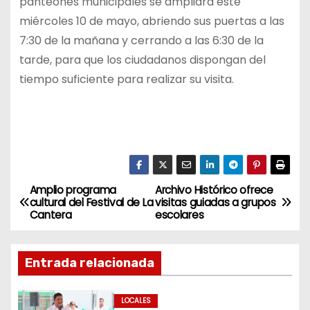
panteones municipales se ampliará este
miércoles 10 de mayo, abriendo sus puertas a las
7:30 de la mañana y cerrando a las 6:30 de la
tarde, para que los ciudadanos dispongan del
tiempo suficiente para realizar su visita.
Amplio programa
Archivo Histórico ofrece
N
cultural del Festival de La
visitas guiadas a grupos
Cantera
escolares
a
v
Entrada relacionada
e
LOCALES