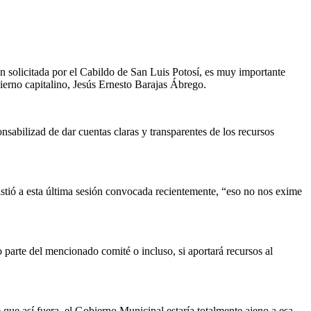
n solicitada por el Cabildo de San Luis Potosí, es muy importante
ierno capitalino, Jesús Ernesto Barajas Ábrego.
sabilizad de dar cuentas claras y transparentes de los recursos
sistió a esta última sesión convocada recientemente, “eso no nos exime
 parte del mencionado comité o incluso, si aportará recursos al
 que así fuera, el Gobierno Municipal estaría totalmente ajeno a esa