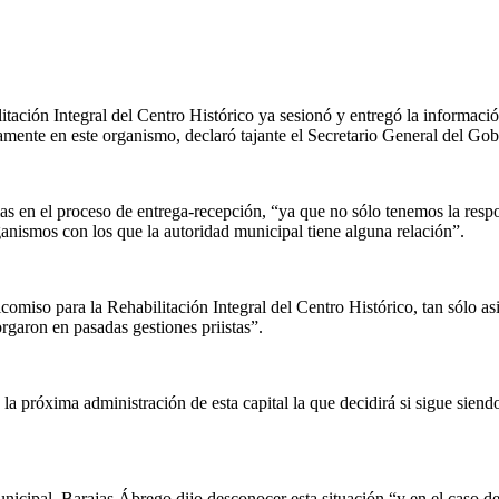
ación Integral del Centro Histórico ya sesionó y entregó la informació
amente en este organismo, declaró tajante el Secretario General del Gob
as en el proceso de entrega-recepción, “ya que no sólo tenemos la respon
ganismos con los que la autoridad municipal tiene alguna relación”.
icomiso para la Rehabilitación Integral del Centro Histórico, tan sólo a
rgaron en pasadas gestiones priistas”.
a próxima administración de esta capital la que decidirá si sigue siendo
nicipal, Barajas Ábrego dijo desconocer esta situación “y en el caso de