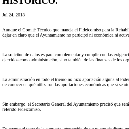
HISTÓRICO.
Jul 24, 2018
Aunque el Comité Técnico que maneja el Fideicomiso para la Rehabilit
dejar en claro que el Ayuntamiento no participó ni económica ni activ
La solicitud de datos es para complementar y cumplir con las exigenci
ejercidos como administración, sino también de las finanzas de los or
La administración en todo el trienio no hizo aportación alguna al Fide
de conocer en qué utilizaron las aportaciones económicas que sí se oto
Sin embargo, el Secretario General del Ayuntamiento precisó que será l
referido Fideicomiso.
En cuanto al tema de la supuesta integración de un nuevo sindicato mu