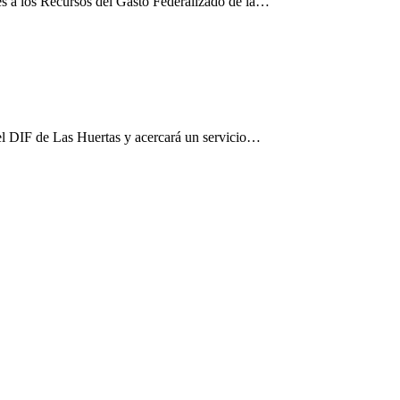
es a los Recursos del Gasto Federalizado de la…
el DIF de Las Huertas y acercará un servicio…