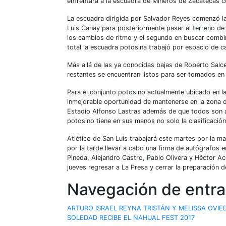
enfrentará a la escuadra de Mineros de Zacatecas c
La escuadra dirigida por Salvador Reyes comenzó la 
Luis Canay para posteriormente pasar al terreno de
los cambios de ritmo y el segundo en buscar combina
total la escuadra potosina trabajó por espacio de ca
Más allá de las ya conocidas bajas de Roberto Salce
restantes se encuentran listos para ser tomados en 
Para el conjunto potosino actualmente ubicado en la 
inmejorable oportunidad de mantenerse en la zona de
Estadio Alfonso Lastras además de que todos son ante
potosino tiene en sus manos no solo la clasificación 
Atlético de San Luis trabajará este martes por la m
por la tarde llevar a cabo una firma de autógrafos 
Pineda, Alejandro Castro, Pablo Olivera y Héctor Aco
jueves regresar a La Presa y cerrar la preparación d
Navegación de entr
ARTURO ISRAEL REYNA TRISTÁN Y MELISSA OVI
SOLEDAD RECIBE EL NAHUAL FEST 2017