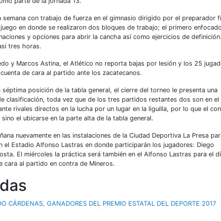
omo parte de la jornada 13.
semana con trabajo de fuerza en el gimnasio dirigido por el preparador f
 juego en donde se realizaron dos bloques de trabajo; el primero enfocad
ciones y opciones para abrir la cancha así como ejercicios de definición
si tres horas.
do y Marcos Astina, el Atlético no reporta bajas por lesión y los 25 juga
cuenta de cara al partido ante los zacatecanos.
séptima posición de la tabla general, el cierre del torneo le presenta una
 clasificación, toda vez que de los tres partidos restantes dos son en el
 rivales directos en la lucha por un lugar en la liguilla, por lo que el co
sino el ubicarse en la parte alta de la tabla general.
añana nuevamente en las instalaciones de la Ciudad Deportiva La Presa par
en el Estadio Alfonso Lastras en donde participarán los jugadores: Diego
sta. El miércoles la práctica será también en el Alfonso Lastras para el d
e cara al partido en contra de Mineros.
adas
EDO CÁRDENAS, GANADORES DEL PREMIO ESTATAL DEL DEPORTE 2017