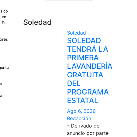
ísico
o en
Soledad
. En
Soledad
SOLEDAD
dores
TENDRÁ LA
PRIMERA
LAVANDERÍA
njunto
GRATUITA
DEL
a
PROGRAMA
ía
ESTATAL
Ago 6, 2026
Redacción
– Derivado del
anuncio por parte