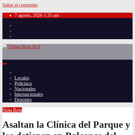
Saltar al contenido
7 agosto, 2026
1:35 am
Locales
Policiaca
Nacionales
Internacionales
Deportes
Nota Roja
Asaltan la Clínica del Parque y