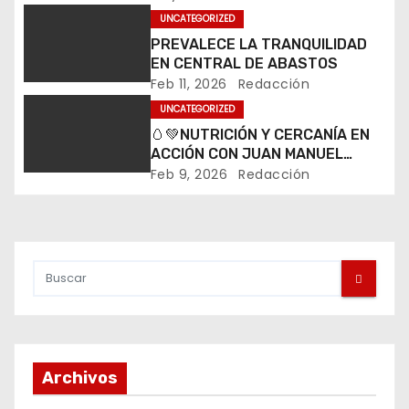
POZOS
c
UNCATEGORIZED
PREVALECE LA TRANQUILIDAD
i
EN CENTRAL DE ABASTOS
Feb 11, 2026
Redacción
ó
UNCATEGORIZED
n
🥚💚NUTRICIÓN Y CERCANÍA EN
ACCIÓN CON JUAN MANUEL
d
NAVARRO
Feb 9, 2026
Redacción
e
e
n
t
r
Archivos
a