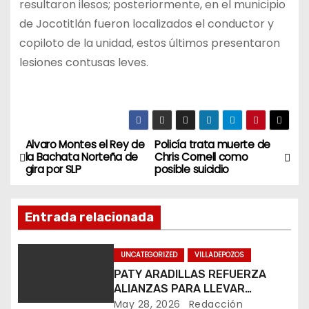
resultaron ilesos; posteriormente, en el municipio
de Jocotitlán fueron localizados el conductor y
copiloto de la unidad, estos últimos presentaron
lesiones contusas leves.
Alvaro Montes el Rey de
Policía trata muerte de
N
la Bachata Norteña de
Chris Cornell como
gira por SLP
posible suicidio
a
v
Entrada relacionada
e
UNCATEGORIZED
VILLADEPOZOS
g
PATY ARADILLAS REFUERZA
ALIANZAS PARA LLEVAR
a
CULTURA A TODO VILLA DE
May 28, 2026
Redacción