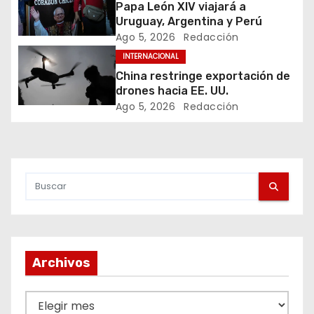
Papa León XIV viajará a
i
Uruguay, Argentina y Perú
Ago 5, 2026
Redacción
ó
INTERNACIONAL
n
China restringe exportación de
drones hacia EE. UU.
d
Ago 5, 2026
Redacción
e
e
n
t
r
Archivos
a
A