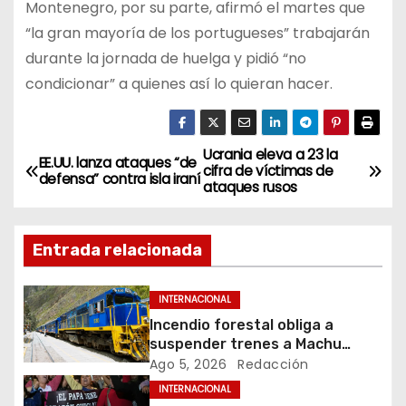
Montenegro, por su parte, afirmó el martes que
“la gran mayoría de los portugueses” trabajarán
durante la jornada de huelga y pidió “no
condicionar” a quienes así lo quieran hacer.
Ucrania eleva a 23 la
N
EE.UU. lanza ataques “de
cifra de víctimas de
defensa” contra isla iraní
ataques rusos
a
v
Entrada relacionada
e
INTERNACIONAL
g
Incendio forestal obliga a
suspender trenes a Machu
a
Picchu
Ago 5, 2026
Redacción
c
INTERNACIONAL