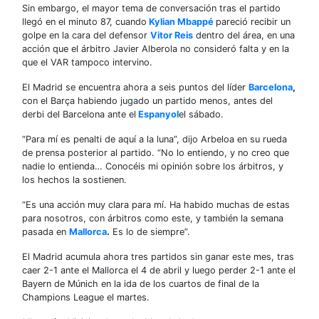
Sin embargo, el mayor tema de conversación tras el partido
llegó en el minuto 87, cuando
Kylian Mbappé
pareció recibir un
golpe en la cara del defensor
Vitor Reis
dentro del área, en una
acción que el árbitro Javier Alberola no consideró falta y en la
que el VAR tampoco intervino.
El Madrid se encuentra ahora a seis puntos del líder
Barcelona
,
con el Barça habiendo jugado un partido menos, antes del
derbi del Barcelona ante el
Espanyol
el sábado.
“Para mí es penalti de aquí a la luna”, dijo Arbeloa en su rueda
de prensa posterior al partido. “No lo entiendo, y no creo que
nadie lo entienda… Conocéis mi opinión sobre los árbitros, y
los hechos la sostienen.
“Es una acción muy clara para mí. Ha habido muchas de estas
para nosotros, con árbitros como este, y también la semana
pasada en
Mallorca
.
Es lo de siempre”.
El Madrid acumula ahora tres partidos sin ganar este mes, tras
caer 2-1 ante el Mallorca el 4 de abril y luego perder 2-1 ante el
Bayern de Múnich en la ida de los cuartos de final de la
Champions League el martes.