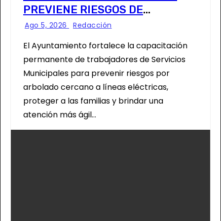
PREVIENE RIESGOS DE
CABLEADO ELÉCTRICO
Ago 5, 2026
Redacción
El Ayuntamiento fortalece la capacitación
permanente de trabajadores de Servicios
Municipales para prevenir riesgos por
arbolado cercano a líneas eléctricas,
proteger a las familias y brindar una
atención más ágil…