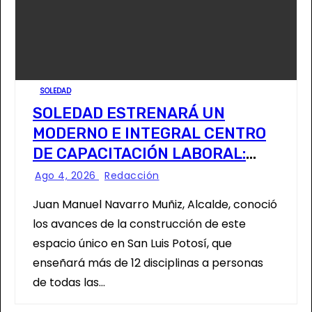
SOLEDAD
SOLEDAD ESTRENARÁ UN
MODERNO E INTEGRAL CENTRO
DE CAPACITACIÓN LABORAL:
ALCALDE
Ago 4, 2026
Redacción
Juan Manuel Navarro Muñiz, Alcalde, conoció
los avances de la construcción de este
espacio único en San Luis Potosí, que
enseñará más de 12 disciplinas a personas
de todas las…