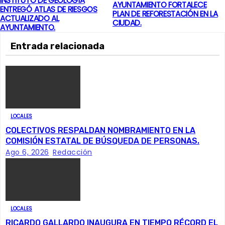
INSTITUTO DE GEOLOGÍA
N
AYUNTAMIENTO FORTALECE
ENTREGÓ ATLAS DE RIESGOS
PLAN DE REFORESTACIÓN EN LA
ACTUALIZADO AL
a
CIUDAD.
AYUNTAMIENTO.
v
Entrada relacionada
e
g
a
LOCALES
c
COLECTIVOS RESPALDAN NOMBRAMIENTO EN LA
COMISIÓN ESTATAL DE BÚSQUEDA DE PERSONAS.
i
Ago 6, 2026
Redacción
ó
n
LOCALES
d
RICARDO GALLARDO INAUGURA EN TIEMPO RÉCORD EL