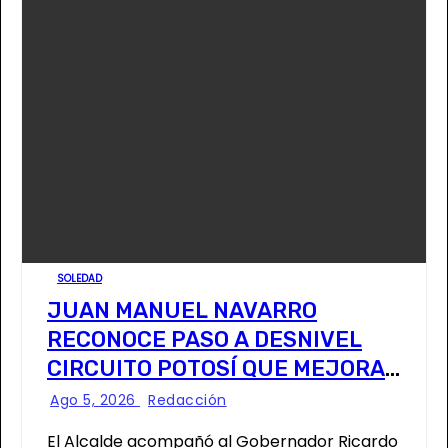
SOLEDAD
JUAN MANUEL NAVARRO
RECONOCE PASO A DESNIVEL
CIRCUITO POTOSÍ QUE MEJORA
LA MOVILIDAD METROPOLITANA
Ago 5, 2026
Redacción
El Alcalde acompañó al Gobernador Ricardo