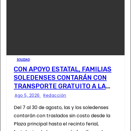
SOLEDAD
CON APOYO ESTATAL, FAMILIAS
SOLEDENSES CONTARÁN CON
TRANSPORTE GRATUITO A LA
FENAPO
Ago 5, 2026
Redacción
Del 7 al 30 de agosto, las y los soledenses
contarán con traslados sin costo desde la
Plaza principal hasta el recinto ferial,