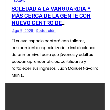
SOLEDAD
SOLEDAD A LA VANGUARDIA Y
MÁS CERCA DE LA GENTE CON
NUEVO CENTRO DE
CAPACITACIÓN: NAVARRO MUÑIZ
Ago 5, 2026
Redacción
El nuevo espacio contará con talleres,
equipamiento especializado e instalaciones
de primer nivel para que jóvenes y adultos
puedan aprender oficios, certificarse y
fortalecer sus ingresos. Juan Manuel Navarro
Muñiz,…