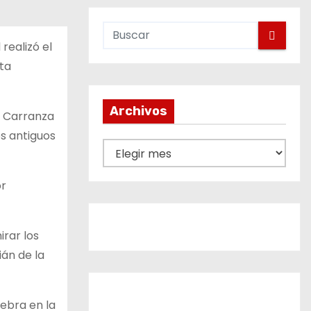
realizó el
sta
Archivos
no Carranza
os antiguos
A
r
or
c
h
i
irar los
v
ián de la
o
s
lebra en la