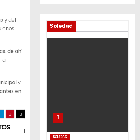
s y del
Soledad
muchos
as, de ahí
 la
nicipal y
pantes en
RTOS
SOLEDAD