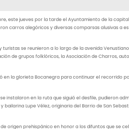
e, este jueves por la tarde el Ayuntamiento de la capital 
aron carros alegóricos y diversas comparsas alusivas a e
y turistas se reunieron a lo largo de la avenida Venustia
pación de grupos folklóricos, la Asociación de Charros, aut
ició en la glorieta Bocanegra para continuar el recorrido p
e instalaron en la ruta que siguió el desfile, pudieron adm
y bailarina Lupe Vélez, originaria del Barrio de San Sebast
l de origen prehispánico en honor a los difuntos que se ce