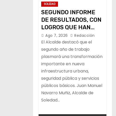
SOLEDAD
SEGUNDO INFORME
DE RESULTADOS, CON
LOGROS QUE HAN
TRANSFORMADO LA
Ago 7, 2026
Redacción
VIDA DE LOS
El Alcalde destacó que el
SOLEDENSES: JUAN
segundo año de trabajo
plasmará una transformación
MANUEL NAVARRO
importante en nueva
infraestructura urbana,
seguridad pública y servicios
públicos básicos. Juan Manuel
Navarro Muñiz, Alcalde de
Soledad…