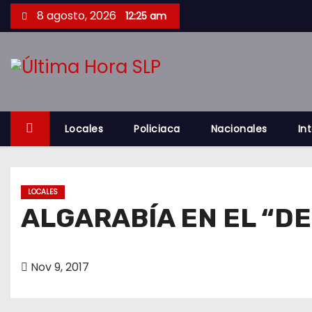
S
8 agosto, 2026
12:25 am
a
l
t
a
r
a
Locales
Policiaca
Nacionales
In
l
c
o
LOCALES
n
ALGARABÍA EN EL “DE
t
e
n
Nov 9, 2017
i
d