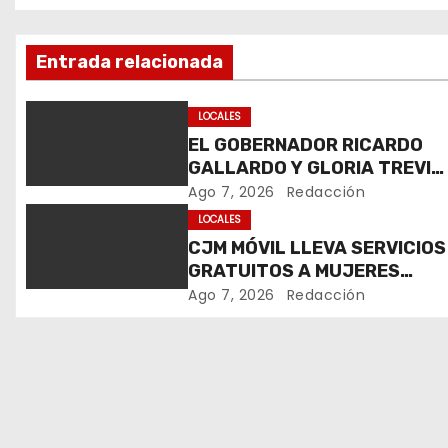
a
v
Entrada relacionada
e
LOCALES
g
EL GOBERNADOR RICARDO
GALLARDO Y GLORIA TREVI
a
LLEVAN ESPERANZA A LA PI
Ago 7, 2026
Redacción
c
LOCALES
CJM MÓVIL LLEVA SERVICIOS
i
GRATUITOS A MUJERES
DURANTE LA FENAPO 2026
ó
Ago 7, 2026
Redacción
n
d
e