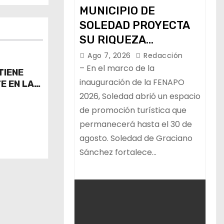
MUNICIPIO DE
SOLEDAD PROYECTA
SU RIQUEZA
TURÍSTICA EN LA
Ago 7, 2026
Redacción
FERIA NACIONAL
– En el marco de la
TIENE
POTOSINA
inauguración de la FENAPO
E EN LA
2026, Soledad abrió un espacio
de promoción turística que
permanecerá hasta el 30 de
agosto. Soledad de Graciano
Sánchez fortalece…