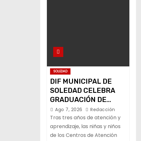
SOLEDAD
DIF MUNICIPAL DE
SOLEDAD CELEBRA
GRADUACIÓN DE
PEQUEÑOS USUARIOS
Ago 7, 2026
Redacción
DE ESTANCIAS
Tras tres años de atención y
“CAPULLITOS 1 Y 2”
aprendizaje, las niñas y niños
de los Centros de Atención