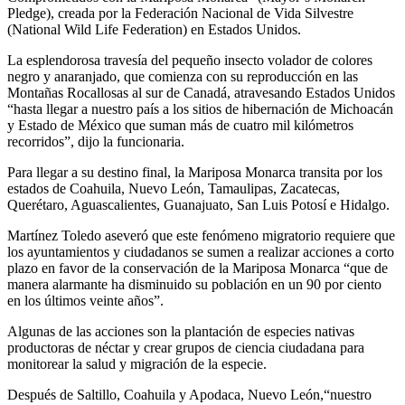
Pledge), creada por la Federación Nacional de Vida Silvestre
(National Wild Life Federation) en Estados Unidos.
La esplendorosa travesía del pequeño insecto volador de colores
negro y anaranjado, que comienza con su reproducción en las
Montañas Rocallosas al sur de Canadá, atravesando Estados Unidos
“hasta llegar a nuestro país a los sitios de hibernación de Michoacán
y Estado de México que suman más de cuatro mil kilómetros
recorridos”, dijo la funcionaria.
Para llegar a su destino final, la Mariposa Monarca transita por los
estados de Coahuila, Nuevo León, Tamaulipas, Zacatecas,
Querétaro, Aguascalientes, Guanajuato, San Luis Potosí e Hidalgo.
Martínez Toledo aseveró que este fenómeno migratorio requiere que
los ayuntamientos y ciudadanos se sumen a realizar acciones a corto
plazo en favor de la conservación de la Mariposa Monarca “que de
manera alarmante ha disminuido su población en un 90 por ciento
en los últimos veinte años”.
Algunas de las acciones son la plantación de especies nativas
productoras de néctar y crear grupos de ciencia ciudadana para
monitorear la salud y migración de la especie.
Después de Saltillo, Coahuila y Apodaca, Nuevo León,“nuestro