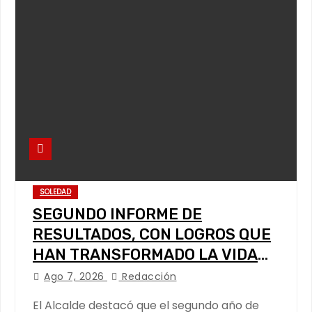
SOLEDAD
SEGUNDO INFORME DE
RESULTADOS, CON LOGROS QUE
HAN TRANSFORMADO LA VIDA
DE LOS SOLEDENSES: JUAN
Ago 7, 2026
Redacción
MANUEL NAVARRO
El Alcalde destacó que el segundo año de