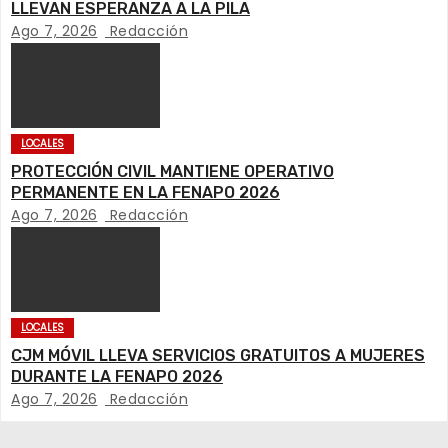
c
LLEVAN ESPERANZA A LA PILA
Ago 7, 2026
Redacción
i
ó
n
LOCALES
d
PROTECCIÓN CIVIL MANTIENE OPERATIVO
PERMANENTE EN LA FENAPO 2026
e
Ago 7, 2026
Redacción
e
n
LOCALES
t
CJM MÓVIL LLEVA SERVICIOS GRATUITOS A MUJERES
DURANTE LA FENAPO 2026
r
Ago 7, 2026
Redacción
a