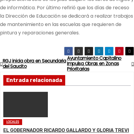
de informática. Por último refirió que los días de receso
la Dirección de Educación se dedicará a realizar trabajos
de mantenimiento en las escuelas que requieren de
pintura y reparaciones generales.
Ayuntamiento Capitalino
N
RGJ inicia obra en Secundaria
Impulsa Obras en Zonas
del Saucito
Prioritarias
a
Entrada relacionada
v
e
g
a
LOCALES
EL GOBERNADOR RICARDO GALLARDO Y GLORIA TREVI