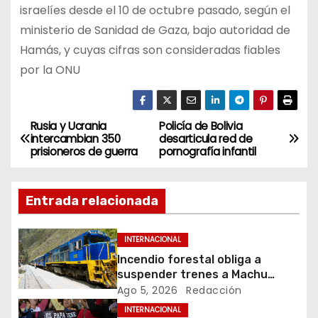
israelíes desde el 10 de octubre pasado, según el
ministerio de Sanidad de Gaza, bajo autoridad de
Hamás, y cuyas cifras son consideradas fiables
por la ONU
Rusia y Ucrania
Policía de Bolivia
N
intercambian 350
desarticula red de
prisioneros de guerra
pornografía infantil
a
v
Entrada relacionada
e
INTERNACIONAL
g
Incendio forestal obliga a
suspender trenes a Machu
a
Picchu
Ago 5, 2026
Redacción
c
INTERNACIONAL