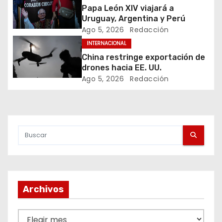
Papa León XIV viajará a
i
Uruguay, Argentina y Perú
Ago 5, 2026
Redacción
ó
INTERNACIONAL
n
China restringe exportación de
drones hacia EE. UU.
d
Ago 5, 2026
Redacción
e
e
n
t
r
Archivos
a
A