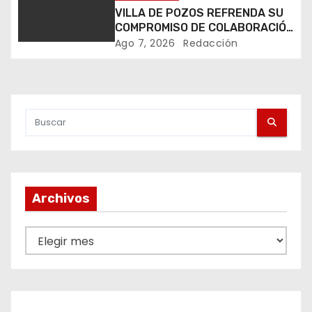
n
VILLA DE POZOS REFRENDA SU
COMPROMISO DE COLABORACIÓN
d
EN MATERIA DE SEGURIDAD
Ago 7, 2026
Redacción
e
e
n
t
r
Archivos
a
A
d
r
a
c
h
s