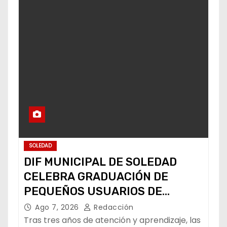
SOLEDAD
DIF MUNICIPAL DE SOLEDAD
CELEBRA GRADUACIÓN DE
PEQUEÑOS USUARIOS DE
ESTANCIAS “CAPULLITOS 1 Y 2”
Ago 7, 2026
Redacción
Tras tres años de atención y aprendizaje, las