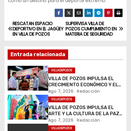
como un destino para el deporte extremo.
RESCATAN ESPACIO
SUPERVISA VILLA DE
N
DEPORTIVO EN EL JAGÜEY
POZOS CUMPLIMIENTO EN
EN VILLA DE POZOS
MATERIA DE SEGURIDAD
a
v
Entrada relacionada
e
VILLADEPOZOS
g
VILLA DE POZOS IMPULSA EL
CRECIMIENTO ECONÓMICO Y EL
a
EMPLEO
Ago 7, 2026
Redacción
c
VILLADEPOZOS
VILLA DE POZOS IMPULSA EL
i
ARTE Y LA CULTURA DE LA PAZ
CON SERIE DE MURALES
Ago 7, 2026
Redacción
ó
TEMÁTICOS
VILLADEPOZOS