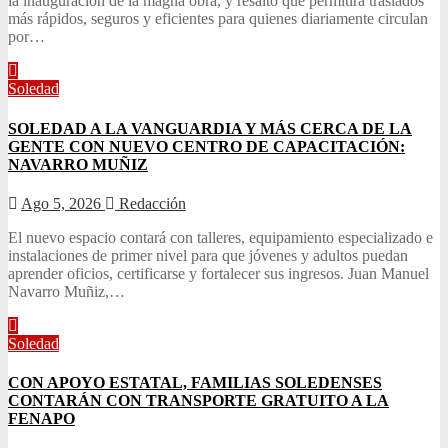
la inauguración de la magna obra, y resaltó que permitirá traslados
más rápidos, seguros y eficientes para quienes diariamente circulan
por…
Soledad
SOLEDAD A LA VANGUARDIA Y MÁS CERCA DE LA
GENTE CON NUEVO CENTRO DE CAPACITACIÓN:
NAVARRO MUÑIZ
Ago 5, 2026
Redacción
El nuevo espacio contará con talleres, equipamiento especializado e
instalaciones de primer nivel para que jóvenes y adultos puedan
aprender oficios, certificarse y fortalecer sus ingresos. Juan Manuel
Navarro Muñiz,…
Soledad
CON APOYO ESTATAL, FAMILIAS SOLEDENSES
CONTARÁN CON TRANSPORTE GRATUITO A LA
FENAPO